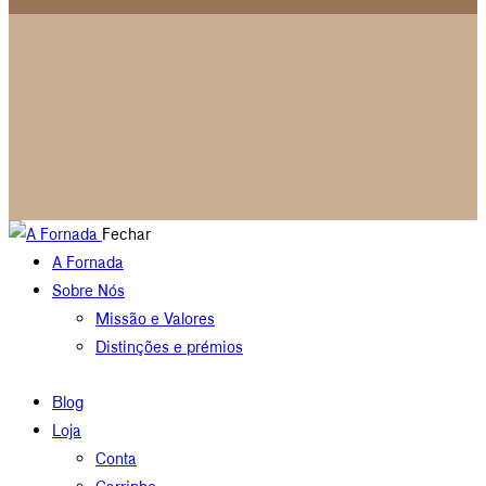
Fechar
A Fornada
Sobre Nós
Missão e Valores
Distinções e prémios
Blog
Loja
Conta