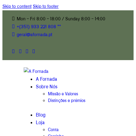
Skip to content
Skip to footer
Mon - Fri 8:00 - 18:00 / Sunday 8:00 - 14:00
+(351) 933 221 808 **
geral@afornada.pt
A Fornada
Sobre Nós
Missão e Valores
Distinções e prémios
Blog
Loja
Conta